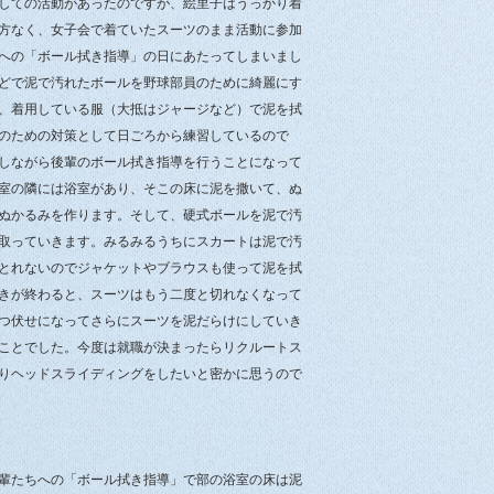
しての活動があったのですが、絵里子はうっかり着
方なく、女子会で着ていたスーツのまま活動に参加
への「ボール拭き指導」の日にあたってしまいまし
どで泥で汚れたボールを野球部員のために綺麗にす
、着用している服（大抵はジャージなど）で泥を拭
のための対策として日ごろから練習しているので
しながら後輩のボール拭き指導を行うことになって
室の隣には浴室があり、そこの床に泥を撒いて、ぬ
ぬかるみを作ります。そして、硬式ボールを泥で汚
取っていきます。みるみるうちにスカートは泥で汚
とれないのでジャケットやブラウスも使って泥を拭
きが終わると、スーツはもう二度と切れなくなって
つ伏せになってさらにスーツを泥だらけにしていき
ことでした。今度は就職が決まったらリクルートス
りヘッドスライディングをしたいと密かに思うので
輩たちへの「ボール拭き指導」で部の浴室の床は泥