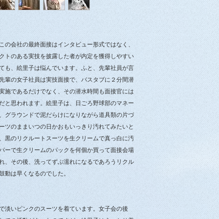
する確認メールにご
※郵便局留め、ヤマ
す。その場合、ご注
この会社の最終面接はインタビュー形式ではなく、
局、または、営業所
クトのある実技を披露した者が内定を獲得しやすい
ても、絵里子は悩んでいます。ふと、先輩社員が言
先輩の女子社員は実技面接で、バスタブに２分間潜
実施であるだけでなく、その潜水時間も面接官には
だと思われます。絵里子は、日ごろ野球部のマネー
、グラウンドで泥だらけになりながら道具類の片づ
ーツのままいつの日かおもいっきり汚れてみたいと
、黒のリクルートスーツを生クリームで真っ白に汚
パーで生クリームのパックを何個か買って面接会場
れ、その後、洗ってずぶ濡れになるであろうリクル
鼓動は早くなるのでした。
で淡いピンクのスーツを着ています。女子会の後