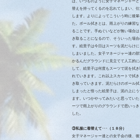
は、いつものように女子マネージャーと
替えを持ってくるのを忘れてしまい、仕
します。よりによってこういう時に後輩
た。ボール拭きとは、雨上がりの練習な
ることです。手ぬぐいなどが無い場合は
き取ることになるので、そういった場合
す。絵里子は今日はスーツを泥だらけに
しまいました。女子マネージャー達の部
かるんだグラウンドに見立てて人工的に
して、絵里子は何度もスーツで泥を拭き
れていきます。これ以上スカートで拭き
き取っていきます。泥だらけのボール拭
しまったと悟った絵里子は、泥の上にう
ます。いつかやってみたいと思っていた
ーツで雨上がりのグラウンドで思いっき
した。
③私服に着替えて･･･（１８分）
女子マネージャー達との女子会の後、後