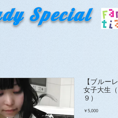
ady Special
【ブルー
女子大生（
９）
価
￥5,000
格