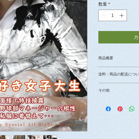
数量
*
カ
商品概要
【収録時間５４分】
送料・商品の配送につ
①面接で特技披露（
②野球部マネージャ
送料は無料です。
③私服に着替えて･･
その他
大学の野球部マネー
お支払方法は、「銀
商品発送後の返金は
るメッシー好きな女
ずれかとなります。
DVD/BDが初期動
スーツ姿でクリーム
認メールのご返信の
タイトルの良品と交
ツやセクシーな私服
定日・時間帯などを
つのストーリー（「
ャーの根性」「私服
銀行振込の場合は、
ます。
日本郵便代引きの場