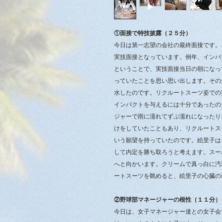
①面接で特技披露（２５分）
今日は第一志望の会社の最終面接です。
実技面接となっています。例年、インパ
ということで、実技面接当日の朝になっ
っていたことを思い思い出します。その
水したのです。リクルートスーツ姿での
インパクトを与えるには十分であったの
ジャーで雨に濡れてずぶ濡れになったり
けをしていたこともあり、リクルートス
いう願望を持っていたのです。絵里子は
して内定を勝ち取ろうと考えます。スー
へと向かいます。クリームで真っ白に汚
ートスーツを眺めると、絵里子の心臓の
②野球部マネージャーの根性（１１分）
今日は、女子マネージャー達との女子会