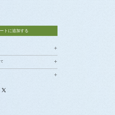
ートに追加する
いて
２５分）
ーの根性（１１分）
･（１８分
ジャーとして忙しい毎日を送ってい
行振込」か「日本郵便代引き」のい
お受け致しかねます。万一、
子大生の物語です。黒のリクルート
ご注文後にこちらからお送りする確
作不良で再生できない場合のみ、同一
まみれになったり、ベージュのスー
際に、ご希望のお支払方法や配達指
換致します。
姿で泥だらけになっていくという３
お知らせください。
面接で特技披露」「野球部マネージ
に着替えて･･･」）が収録されてい
ご入金確認後に即日発送致します。
合は、ご注文後にこちらからお送り