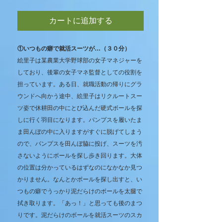
カートに追加する
①いつもの癖で就活スーツが…（３０分）
絵里子は某農業大学野球部の女子マネジャーを
しており、後輩の女子マネ監督としての役割を
担っています。ある日、就職活動の帰りにグラ
ウンドへ向かう途中、絵里子はリクルートスー
ツ姿で休耕田の中にとび込んだ硬式ボールを探
しに行く羽目になります。パンプスを履いたま
ま田んぼの中に入りますがすぐに脱げてしまう
ので、パンプスを田んぼ脇に投げ、スーツを汚
さないようにボールを探し歩き回ります。大体
の位置は分かっているはずなのになかなか見つ
かりません。なんとかボールを探し出すと、い
つもの癖でうっかり泥だらけのボールを太腿で
拭き取ります。「あっ！」と思っても後のまつ
りです。泥だらけのボールを就活スーツのスカ