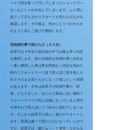
ートで拭き取って汚してしまったショックでへ
なへなとしゃがみ込んでしまいます。ふと我に
返りって立ち上がりスカートが泥だらけなのを
確認します。その後は、何かにとりつかれたか
のように泥んこ遊びを開始します。
②恒例行事で泥だらけ（３２分）
絵里子は４年生の就活組の中では最も早く内定
を獲得します。部の伝統的な恒例行事に内定を
一番に獲得した者は男女関係なく内定を決めた
時のリクルートスーツ姿で田んぼに突き落とさ
れてそのまま泥だらけになって遊ぶという習慣
があります。今年は絵里子が恒例行事の「餌
食」となりました。ほとんど新品に近い濃紺リ
クルートスーツで田んぼ脇に立っていると背中
を押されて田んぼにうつ伏せに倒れてしまいま
す。そこから絵里子の泥んこ遊びがスタートし
ます。普通は嫌々で泥だらけになっていくので
すが、絵里子は「嫌だぁ～」と連発しながらも