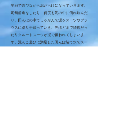
笑顔で喜びながら泥だらけになっていきます。
匍匐前進をしたり、何度も泥の中に倒れ込んだ
り、田んぼの中でしゃがんで泥をスーツやブラ
ウスに塗り手繰っていき、先ほどまで綺麗だっ
たリクルートスーツが泥で覆われてしまいま
す。泥んこ遊びに満足した田んぼ脇で水でスー
ツを洗い流しますがブラウスに着いた泥染みは
もちろん、スカートやジャケットの泥汚れも完
全には落ちません。しかし、絵里子はその代償
として泥んこ遊びを堪能でき満足するのでし
た。
③友達と一緒に泥んこ遊び（２５分）
絵絵里子は就職活動中に２度もリクルートスー
ツのまま田んぼで泥だらけになってしまう経験
をしたことで、すっかり「泥んこ遊び」の虜に
なってしまいました。そんな絵里子の泥だらけ
姿を羨ましく見ていた沙也加は、ある日、絵里