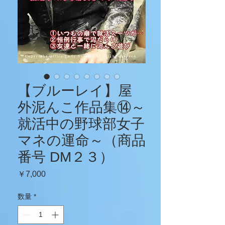
【ブルーレイ】屋
外泥んこ作品集⑭～
就活中の野球部女子
マネの運命～（商品
番号 DM２３）
価
￥7,000
格
数量
*