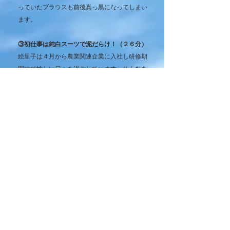
っていたブラウスも前後真っ黒になってしまい
ます。
③初仕事は純白スーツで泥だらけ！（２６分）
絵里子は４月から農業関連企業に入社し研修期
間中で忙しい日々を過ごしています。そんなあ
る日、上司から仕事のお願いをされます。それ
は、休耕田にお客さんが落としたと思われる鍵
を見付けて回収してくるということです。絵里
子は、初めて単独で任される仕事だったので上
司に認められた気分になり嬉しく思います。い
ざ休耕田に入って探すもののなかなか見つかり
ません。絵里子は今日は白のスカートスーツを
着ているのでスーツを泥ハネなどで汚さないよ
う慎重に探していますが、急に足がつってその
場でしりもちをついてしまいます。足の痛みは
おさまらないので、田んぼの中で足を伸ばした
り、うつ伏せになって足を曲げストレッチをし
てなんとか痛みをやわらげます。しかし、その