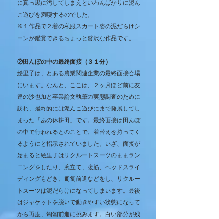
に真っ黒に汚してしまえといわんばかりに泥ん
こ遊びを満喫するのでした。
※１作品で２着の私服スカート姿の泥だらけシ
ーンが鑑賞できるちょっと贅沢な作品です。
②田んぼの中の最終面接（３１分）
絵里子は、とある農業関連企業の最終面接会場
にいます。なんと、ここは、２ヶ月ほど前に友
達の沙也加と卒業論文執筆の実態調査のために
訪れ、最終的には泥んこ遊びにまで発展してし
まった「あの休耕田」です。最終面接は田んぼ
の中で行われるとのことで、着替えを持ってく
るようにと指示されていました。いざ、面接が
始まると絵里子はリクルートスーツのままラン
ニングをしたり、腕立て、腹筋、ヘッドスライ
ディングもどき、匍匐前進などをし、リクルー
トスーツは泥だらけになってしまいます。最後
はジャケットを脱いで動きやすい状態になって
から再度、匍匐前進に挑みます。白い部分が残