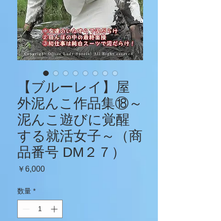
【ブルーレイ】屋
外泥んこ作品集⑱～
泥んこ遊びに覚醒
する就活女子～（商
品番号 DM２７）
価
￥6,000
格
数量
*