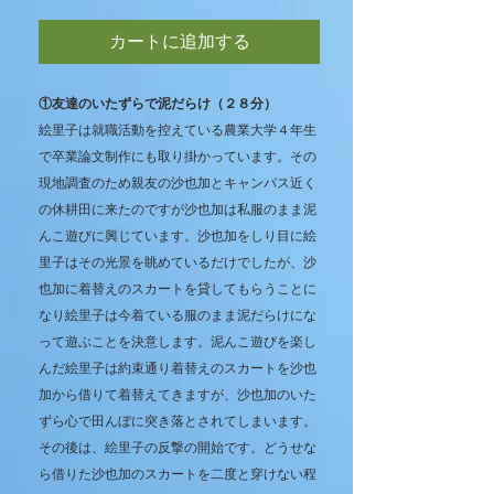
カートに追加する
①友達のいたずらで泥だらけ（２８分）
絵里子は就職活動を控えている農業大学４年生
で卒業論文制作にも取り掛かっています。その
現地調査のため親友の沙也加とキャンパス近く
の休耕田に来たのですが沙也加は私服のまま泥
んこ遊びに興じています。沙也加をしり目に絵
里子はその光景を眺めているだけでしたが、沙
也加に着替えのスカートを貸してもらうことに
なり絵里子は今着ている服のまま泥だらけにな
って遊ぶことを決意します。泥んこ遊びを楽し
んだ絵里子は約束通り着替えのスカートを沙也
加から借りて着替えてきますが、沙也加のいた
ずら心で田んぼに突き落とされてしまいます。
その後は、絵里子の反撃の開始です。どうせな
ら借りた沙也加のスカートを二度と穿けない程