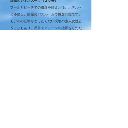
③黒ビジネススーツ（２０分）
プールとビーチでの撮影を終えた後、ホテルへ
と移動し、部屋のバスルームで撮影開始です。
モデルの経験がまったくない現地の素人女性と
うこともあり、屋外で２シーンの撮影をしただ
けでもかなり疲れていたようです。しかし、
「このシーンが最後！」ということで、残って
いる力を振り絞って着衣入浴に挑戦してもらい
ました。まずは椅子に座って読書をしていると
ころからスタートします。スラリとのびた脚が
セクシーです。そのままバスタブの中に移動
し、まずはシャワーをスカートからジャケット
というように下から上に濡らしてくれました。
シャワーを浴びているうちにバスタブにはお湯
が程よくたまってきたので、いよいよモデルさ
んにとって「初めての着衣入浴」を体験しても
らいます。スーツを着たまま入浴したり、頭か
らシャワーを浴びたりします。何ともいえない
表情から「変な感じ・・・」という率直な感想