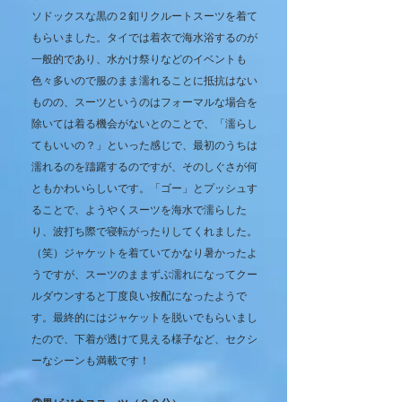
ソドックスな黒の２釦リクルートスーツを着て
もらいました。タイでは着衣で海水浴するのが
一般的であり、水かけ祭りなどのイベントも
色々多いので服のまま濡れることに抵抗はない
ものの、スーツというのはフォーマルな場合を
除いては着る機会がないとのことで、「濡らし
てもいいの？」といった感じで、最初のうちは
濡れるのを躊躇するのですが、そのしぐさが何
ともかわいらしいです。「ゴー」とプッシュす
ることで、ようやくスーツを海水で濡らした
り、波打ち際で寝転がったりしてくれました。
（笑）ジャケットを着ていてかなり暑かったよ
うですが、スーツのままずぶ濡れになってクー
ルダウンすると丁度良い按配になったようで
す。最終的にはジャケットを脱いでもらいまし
たので、下着が透けて見える様子など、セクシ
ーなシーンも満載です！