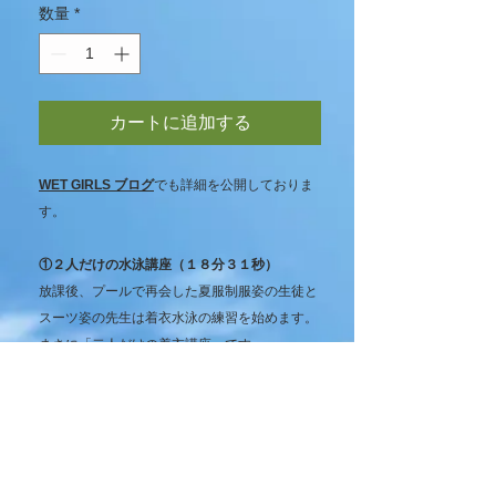
数量
*
カートに追加する
WET GIRLS ブログ
でも詳細を公開しておりま
す。
①２人だけの水泳講座（１８分３１秒）
放課後、プールで再会した夏服制服姿の生徒と
スーツ姿の先生は着衣水泳の練習を始めます。
まさに「二人だけの着衣講座」です。
②逆転マンツーレッスン（１８分０１秒）
着衣水泳に慣れてきた女教師に対して生徒はさ
らに積極的に教えていきます。ビート板を使っ
た練習や、スーツのジャケットを活用して浮き