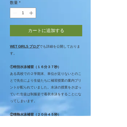
数量
*
カートに追加する
WET GIRLS ブログ
でも詳細を公開しておりま
す。
①特別水泳補習（１６分３７秒）
ある高校での２学期末、単位が足りないとのこ
とで先生により生徒たちに補習授業の案内プリ
ントが配られていました。水泳の授業をさぼっ
ていた生徒は制服姿で着衣水泳をすることにな
ってしまいます。
②情熱水泳補習（２０分４５秒）
夏服制服よりも冬服制服で行った方がポイント