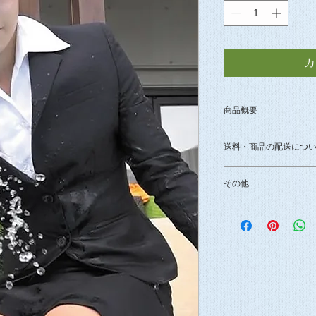
カ
商品概要
【収録時間５８分】
送料・商品の配送につ
①リクルートスーツ
②ツイスターゲーム
送料は無料です。
就職後に友達とプー
その他
ぶ「リクルートスー
お支払方法は、「銀
商品発送後の返金は
面接帰りにプールで
ずれかとなります。
DVD/BDが初期動
スターゲームで罰ゲ
認メールのご返信の
タイトルの良品と交
す。特に、２シーン
定日・時間帯などを
ム」ではゲームをし
ットが破け、そのこ
銀行振込の場合は、
とになり罰ゲームを
日本郵便代引きの場
いでいるうちにスリ
する確認メールにご
て下着が見えるほど