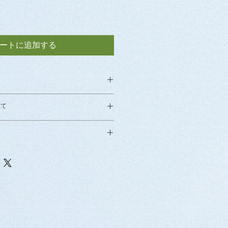
ートに追加する
いて
でリゾート気分（３５分）
で罰ゲーム（２３分）
ルでリゾート気分を楽しみながら遊
ツでリゾート気分」と就職活動中の
行振込」か「日本郵便代引き」のい
お受け致しかねます。万一、
着衣水泳などをしながら遊ぶ「ツイ
ご注文後にこちらからお送りする確
作不良で再生できない場合のみ、同一
ーム」の２シーンが収録されていま
際に、ご希望のお支払方法や配達指
換致します。
目の「ツイスターゲームで罰ゲー
お知らせください。
ている最中にタイトスカートのスリ
とがきっかけにゲームで敗北するこ
ご入金確認後に即日発送致します。
受けることに。プールでしばらく泳
合は、ご注文後にこちらからお送り
ットの裂け目はさらに大きく広がっ
返信いただき次第発送いたします。
にまでなってしまいます。