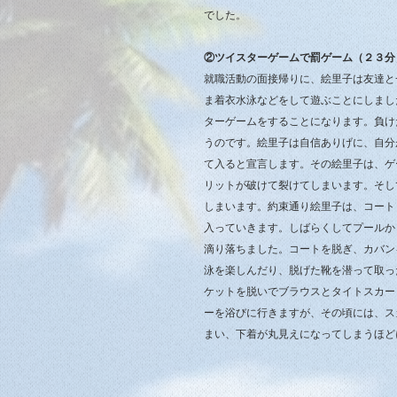
でした。
②ツイスターゲームで罰ゲーム（２３分
就職活動の面接帰りに、絵里子は友達と
ま着衣水泳などをして遊ぶことにしまし
ターゲームをすることになります。負け
うのです。絵里子は自信ありげに、自分
て入ると宣言します。その絵里子は、ゲ
リットが破けて裂けてしまいます。そし
しまいます。約束通り絵里子は、コート
入っていきます。しばらくしてプールか
滴り落ちました。コートを脱ぎ、カバン
泳を楽しんだり、脱げた靴を潜って取っ
ケットを脱いでブラウスとタイトスカー
ーを浴びに行きますが、その頃には、ス
まい、下着が丸見えになってしまうほど