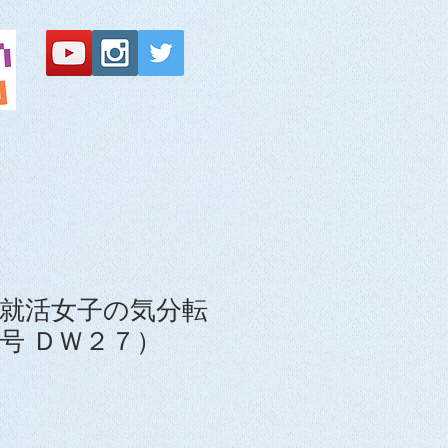
就活女子の気分転
号 ＤＷ２７）