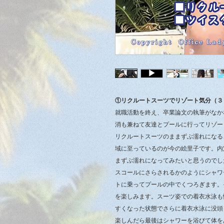
①リクルートスーツでリゾート気分（３
就職活動を終え、卒業論文の執筆がなか
消も兼ねて友達とプールに行ってリゾー
リクルートスーツのままずぶ濡れになる
域に至っているのが今の絵里子です。内
まずぶ濡れになってみたいと思うのでし
スコールにさらされるかのようにシャワ
トに乗ってプールの中でくつろぎます。
を楽しみます。スーツ姿での着衣水泳も
すくなった状態でさらに着衣水泳に没頭
楽しんだら最後はシャワーを浴びて体を