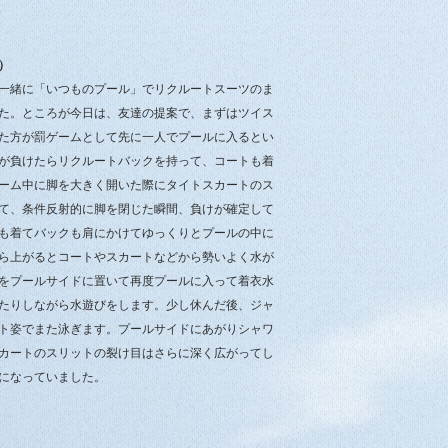
）
一緒に「いつものプール」でリクルートスーツのま
た。ところが今日は、友達の提案で、まずはツイス
た方が罰ゲームとして先に一人でプールに入るとい
が負けたらリクルートバックを持って、コートも着
ーム中に脚を大きく開いた際にタイトスカートのス
て、条件反射的に脚を閉じた瞬間、負けが確定して
も着てバックも肩にかけてゆっくりとプールの中に
ら上がるとコートやスカートなどから勢いよく水が
をプールサイドに置いて再度プールに入って着衣水
たりしながら水遊びをします。少し休んだ後、ジャ
ト姿でまた泳ぎます。プールサイドにあがりシャワ
カートのスリットの裂け目はさらに深く広がってし
になっていました。