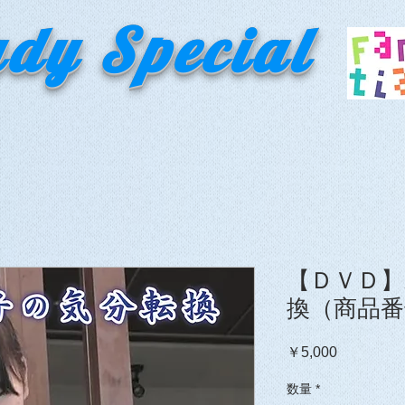
ady Special
【ＤＶＤ】
換（商品番
価
￥5,000
格
数量
*