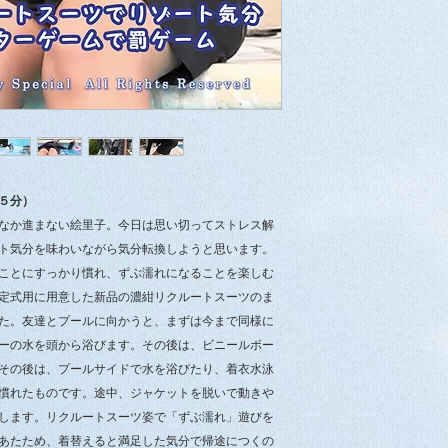
※郵便局留め、ヤマ
す。その場合、ご注
局、または、営業所
５分）
なか進まない絵里子。今日は思い切ってストレス解
ト気分を味わいながら気分転換しようと思います。
ことにすっかり慣れ、ずぶ濡れになることを楽しむ
定式用に用意した新品の濃紺リクルートスーツのま
た。友達とプールに向かうと、まずは今まで同様に
ーの水を頭から浴びます。その後は、ビニールボー
その後は、プールサイドで水を浴びたり、着衣水泳
慣れたものです。途中、ジャケットを脱いで動きや
します。リクルートスーツ姿で「ずぶ濡れ」遊びを
あたため、着替えると満足した気分で帰途につくの