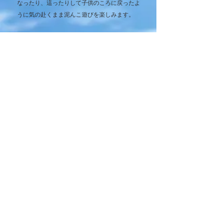
なったり、這ったりして子供のころに戻ったよ
うに気の赴くまま泥んこ遊びを楽しみます。
②内定祝いの泥んこ遊び（３３分）
今就職活動で無事内定をもらった絵里子は、あ
る日、自分へのご褒美として内定を決めた時の
リクルートスーツを着て「内定祝いの泥んこ遊
び」をします。田んぼに入ると走り出し、豪快
に田んぼにダイブします。あっという間にリク
ルートスーツは泥だらけになってしまいます。
泥の中で寝転がったり、匍匐前進したりして泥
んこ遊びを楽しみます。途中で動きやすくなる
ためにジャケットを脱いでブラウス姿でも遊び
ますが、ジャケットを着ているのか脱いでいる
のか分からないほどに泥がべっとり付いている
状態になってしまいました。
商品概要