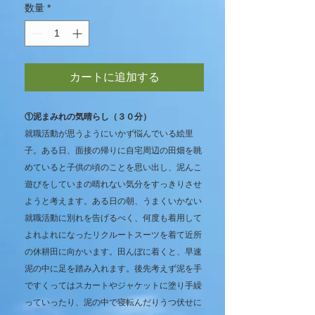
数量
*
カートに追加する
①泥まみれの気晴らし（３０分）
就職活動が思うようにいかず悩んでいる絵里
子。ある日、面接の帰りに自宅周辺の田畑を眺
めていると子供の頃のことを思い出し、泥んこ
遊びをしていまの晴れない気分をすっきりさせ
ようと考えます。ある日の朝、うまくいかない
就職活動に別れを告げるべく、何度も着用して
よれよれになったリクルートスーツを着て近所
の休耕田に向かいます。田んぼに着くと、早速
泥の中に足を踏み入れます。後先考えず泥を手
ですくってはスカートやジャケットに塗り手繰
っていったり、泥の中で寝転んだりうつ伏せに