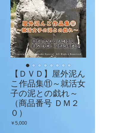
【ＤＶＤ】屋外泥ん
こ作品集⑪～就活女
子の泥との戯れ～
（商品番号 ＤＭ２
０）
価
￥5,000
格