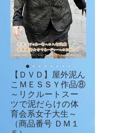
【ＤＶＤ】屋外泥ん
こＭＥＳＳＹ作品⑧
～リクルートスー
ツで泥だらけの体
育会系女子大生～
（商品番号 ＤＭ１