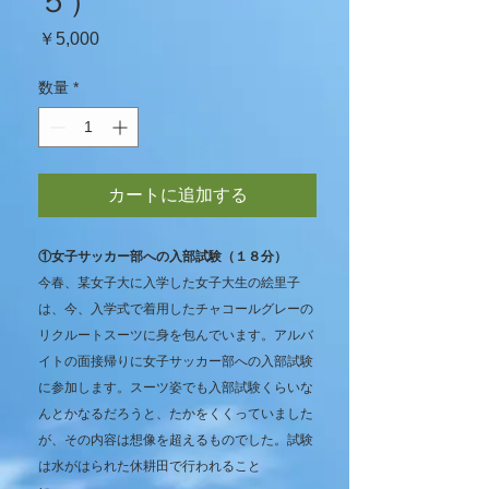
５）
価
￥5,000
格
数量
*
カートに追加する
①女子サッカー部への入部試験（１８分）
今春、某女子大に入学した女子大生の絵里子
は、今、入学式で着用したチャコールグレーの
リクルートスーツに身を包んでいます。アルバ
イトの面接帰りに女子サッカー部への入部試験
に参加します。スーツ姿でも入部試験くらいな
んとかなるだろうと、たかをくくっていました
が、その内容は想像を超えるものでした。試験
は水がはられた休耕田で行われること