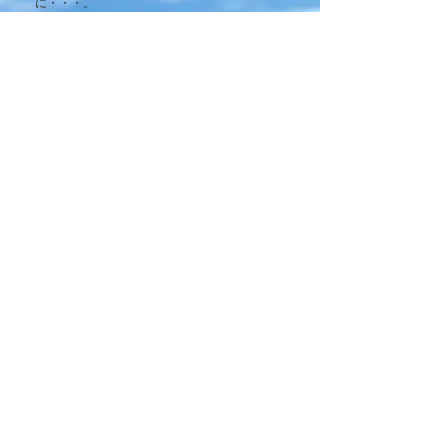
に・・・。
②野球部女子マネージャーへのお祝い？（２５
分）
某大学野球部の女子マネージャーである絵里子
は、就職活動で部内で一番に内定を決めた人が
独特の方法で祝ってもらうという恒例行事に参
加することになります。内定を決めた時の黒の
リクルートスーツで休耕田の脇に不安げな表情
で立っています。恒例行事というのは、部員た
ちから出される様々な指令を休耕田の中でおこ
ない、最終的にはリクルートスーツが泥だらけ
になっていくというものです。
商品概要
【収録時間４３分】
送料・商品の配送について
①女子サッカー部への入部試験（１８
分）
送料は無料です。