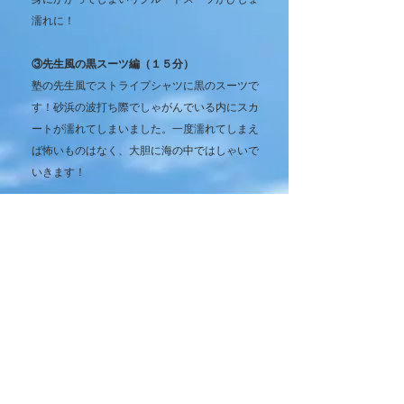
濡れに！
③先生風の黒スーツ編（１５分）
塾の先生風でストライプシャツに黒のスーツで
す！砂浜の波打ち際でしゃがんでいる内にスカ
ートが濡れてしまいました。一度濡れてしまえ
ば怖いものはなく、大胆に海の中ではしゃいで
いきます！
④セーラー服編（８分）
濃紺の襟に白の３本線の長袖中間服＆濃紺プリ
ーツスカートです。波打ち際で遊びながら徐々
にセーラー服がびしょ濡れになっていきます。
⑤浴衣編（６分）
おろしたての浴衣なので最初のうちは裾が濡れ
ないように裾をたくし上げながら水遊びしてい
ますが、一旦濡れてしまった後はおもいっきり