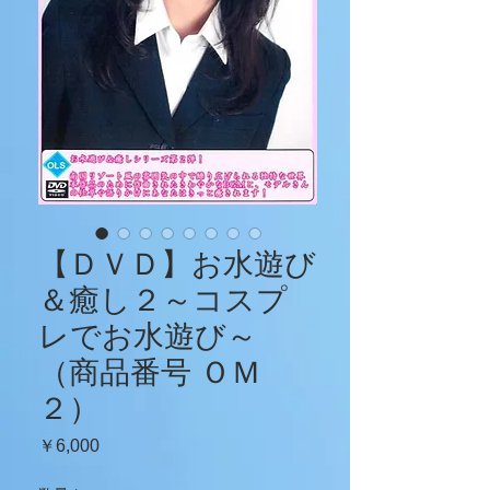
【ＤＶＤ】お水遊び
＆癒し２～コスプ
レでお水遊び～
（商品番号 ＯＭ
２）
価
￥6,000
格