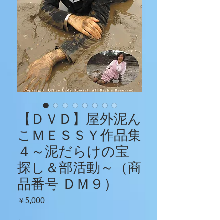
【ＤＶＤ】屋外泥ん
こＭＥＳＳＹ作品集
４～泥だらけの宝
探し＆部活動～（商
品番号 ＤＭ９）
価
￥5,000
格