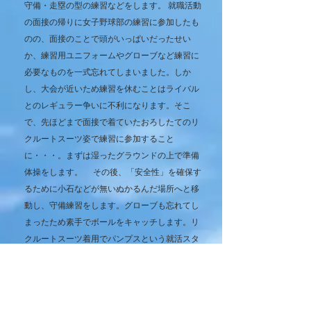
守備・走塁の型の練習などをします。 就職活動
の面接の帰りに女子野球部の練習に参加したも
のの、面接のことで頭がいっぱいだったせい
か、練習用ユニフォームやグローブなど練習に
必要なものを一式忘れてしまいました。しか
し、大会が近いため練習を休むことはライバル
とのレギュラー争いに不利になります。そこ
で、先ほどまで面接で着ていたおろしたてのリ
クルートスーツ姿で練習に参加すること
に・・・。まずは湿ったグラウンドの上で準備
体操をします。 その後、「安全性」を確保す
るために小石などが無いぬかるんだ場所へと移
動し、守備練習をします。グローブも忘れてし
まったため素手でボールをキャッチします。リ
クルートスーツ着用でパンプスという就活スタ
イルのままなので動きづらそうですが容赦はし
ません。（笑） 先ほどまでのグラウンドと違
って石などはありませんが、地面はぐちゃぐち
ゃです。最初はリクルートスーツが汚れないよ