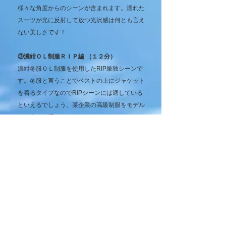
様々な角度からのシーンが含まれます。濡れた
スーツが光に反射して放つ光沢感は何とも言え
ない美しさです！
③濃紺ＯＬ制服ＲＩＰ編 （１２分）
濃紺冬服ＯＬ制服を使用したRIP単独シーンで
す。冬服と言うことでベストの上にジャケット
を着るタイプなのでRIPシーンには適している
といえるでしょう。某企業の高級制服をモデル
さん自らの手でジャケット、タイトスカート、
ベスト、ブラウス・・・と少しずつハサミで切
り裂きていきます。切れ込みが入ったら手でお
もいっきり引っ張って破いていきます。部屋中
に響き渡る布地を引き裂く音と共に、あれほど
綺麗で一糸乱れぬ状態だった制服がボロボロに
なっていく様子をじっくりと堪能できます。
④グレーＯＬ制服ＷＥＴ＆ＲＩＰ編 （１８分）